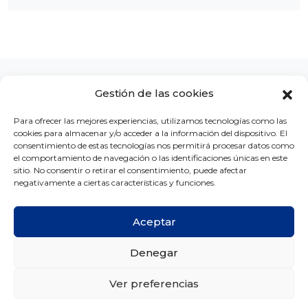
Gestión de las cookies
Para ofrecer las mejores experiencias, utilizamos tecnologías como las
cookies para almacenar y/o acceder a la información del dispositivo. El
LA CLÍNICA
CONCURSOS
BLOG
CONTACTO
consentimiento de estas tecnologías nos permitirá procesar datos como
el comportamiento de navegación o las identificaciones únicas en este
sitio. No consentir o retirar el consentimiento, puede afectar
negativamente a ciertas características y funciones.
Aceptar
Copyright © Ortodoncia MG 2026 -
Créditos
Denegar
Aviso legal
Política de privacidad
Política de cookies
Ver preferencias