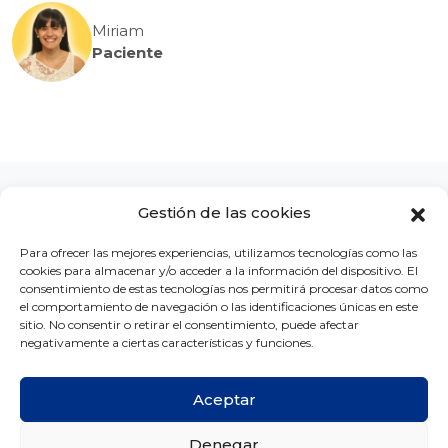
Miriam
Paciente
Gestión de las cookies
Para ofrecer las mejores experiencias, utilizamos tecnologías como las
cookies para almacenar y/o acceder a la información del dispositivo. El
LA CLÍNICA
CONCURSOS
BLOG
CONTACTO
consentimiento de estas tecnologías nos permitirá procesar datos como
el comportamiento de navegación o las identificaciones únicas en este
sitio. No consentir o retirar el consentimiento, puede afectar
negativamente a ciertas características y funciones.
Aceptar
Copyright © Ortodoncia MG 2026 -
Créditos
Denegar
Aviso legal
Política de privacidad
Política de cookies