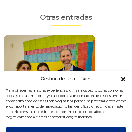
Otras entradas
Gestión de las cookies
Para ofrecer las mejores experiencias, utilizamos tecnologías como las
cookies para almacenar y/o acceder a la información del dispositivo. El
consentimiento de estas tecnologías nos permitirá procesar datos como
el comportamiento de navegación o las identificaciones únicas en este
sitio. No consentir o retirar el consentimiento, puede afectar
Visita de la Dra. Lydia Vlachou, alumna
negativamente a ciertas características y funciones.
del Máster de Ortodoncia y Ortopedia
Dentofacial de la UIC.