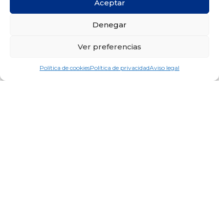
Aceptar
Denegar
Ver preferencias
Política de cookies
Política de privacidad
Aviso legal
Visita de la Dra.Yasmine Chouikri,
alumna del Máster de Ortodoncia de
la UIC.