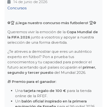
14 de junio de 2026
Categories
Concursos
⚽🏆
¡Llega nuestro concurso más futbolero!
🏆⚽
Queremos vivir la emoción de la
Copa Mundial de
la FIFA 2026
junto a vosotros y apoyar a nuestra
selección de una forma divertida.
¿Te atreves a demostrar que eres un auténtico
experto en fútbol? Pon a prueba tus
conocimientos y tu capacidad para predecir el
futuro acertando qué países ocuparán el
primer,
segundo y tercer puesto
del Mundial 2026.
🎁
Premio para el ganador:
Una
tarjeta regalo de 100 €
para la tienda
online de la RFEF.
Un
balón oficial inspirado en la primera
equipación de España
para el Mundial 2026.