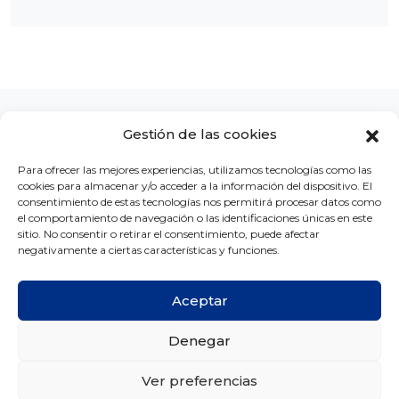
Gestión de las cookies
Para ofrecer las mejores experiencias, utilizamos tecnologías como las
cookies para almacenar y/o acceder a la información del dispositivo. El
LA CLÍNICA
CONCURSOS
BLOG
CONTACTO
consentimiento de estas tecnologías nos permitirá procesar datos como
el comportamiento de navegación o las identificaciones únicas en este
sitio. No consentir o retirar el consentimiento, puede afectar
negativamente a ciertas características y funciones.
Aceptar
Copyright © Ortodoncia MG 2026 -
Créditos
Denegar
Aviso legal
Política de privacidad
Política de cookies
Ver preferencias