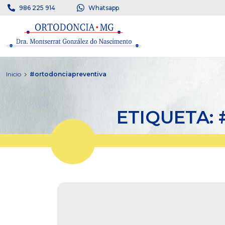
986 225 914
Whatsapp
Inicio
#ortodonciapreventiva
ETIQUETA: