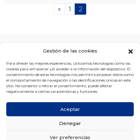
Posts navigation
«
1
2
Gestión de las cookies
Para ofrecer las mejores experiencias, utilizamos tecnologías como las
cookies para almacenar y/o acceder a la información del dispositivo. El
LA CLÍNICA
CONCURSOS
BLOG
CONTACTO
consentimiento de estas tecnologías nos permitirá procesar datos como
el comportamiento de navegación o las identificaciones únicas en este
sitio. No consentir o retirar el consentimiento, puede afectar
negativamente a ciertas características y funciones.
Aceptar
Copyright © Ortodoncia MG 2026 -
Créditos
Denegar
Aviso legal
Política de privacidad
Política de cookies
Ver preferencias