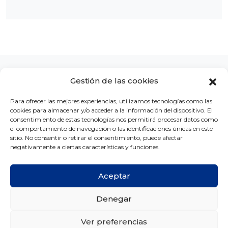
Gestión de las cookies
Para ofrecer las mejores experiencias, utilizamos tecnologías como las
cookies para almacenar y/o acceder a la información del dispositivo. El
LA CLÍNICA
CONCURSOS
BLOG
CONTACTO
consentimiento de estas tecnologías nos permitirá procesar datos como
el comportamiento de navegación o las identificaciones únicas en este
sitio. No consentir o retirar el consentimiento, puede afectar
negativamente a ciertas características y funciones.
Aceptar
Copyright © Ortodoncia MG 2026 -
Créditos
Denegar
Aviso legal
Política de privacidad
Política de cookies
Ver preferencias