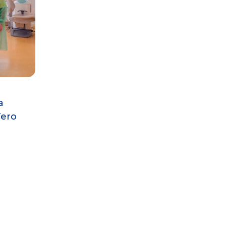
a
Tero