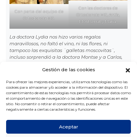
Con las doctoras de
Con parte del equipo de
Ortodoncia MG, Antía,
Ortodoncia MG.
Montserrat y María.
La doctora Lydia nos hizo varios regalos
maravillosos, no faltó el vino, ni las flores, ni
tampoco las exquisitas ¨galletas moscovitas¨,
incluso sorprendió a la doctora Montse y a Carlos,
con libros de Van Eyck y hasta de la Guía Michelín,
Gestión de las cookies
seguramente alguien le contó que ambos son
grandes amantes del arte y la gastronomía, pero
Para ofrecer las mejores experiencias, utilizamos tecnologías como las
sobre todo queremos destacar su nota de
cookies para almacenar y/o acceder a la información del dispositivo. El
agradecimiento
que nos ha parecido muy
consentimiento de estas tecnologías nos permitirá procesar datos como
especial.
el comportamiento de navegación o las identificaciones únicas en este
sitio. No consentir o retirar el consentimiento, puede afectar
negativamente a ciertas características y funciones.
Aceptar