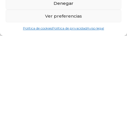
Denegar
Su nota de
Ver preferencias
agradecimiento
Política de cookies
Política de privacidad
Aviso legal
Regalos muy especiales.