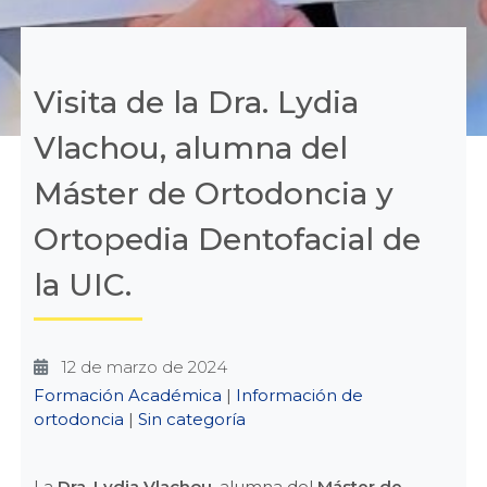
Visita de la Dra. Lydia
Vlachou, alumna del
Máster de Ortodoncia y
Ortopedia Dentofacial de
la UIC.
12 de marzo de 2024
Categories
Formación Académica
|
Información de
ortodoncia
|
Sin categoría
La
Dra. Lydia Vlachou
, alumna del
Máster de