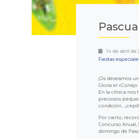
Pascua
14 de abril de
Categories
Fiestas especiale
¡Os deseamos un
Gloria el «Conejo
En la clínica no
preciosos pequeñ
condición….¡cepil
Por cierto, recor
Concurso Anual, S
domingo de Pascu