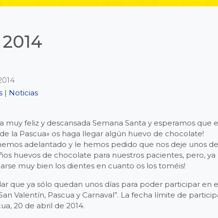
 2014
 2014
s
|
Noticias
a muy feliz y descansada Semana Santa y esperamos que 
 de la Pascua» os haga llegar algún huevo de chocolate!
s hemos adelantado y le hemos pedido que nos deje unos del
os huevos de chocolate para nuestros pacientes, pero, ya 
larse muy bien los dientes en cuanto os los toméis!
dar que ya sólo quedan unos días para poder participar en el
an Valentín, Pascua y Carnaval”. La fecha límite de particip
a, 20 de abril de 2014.