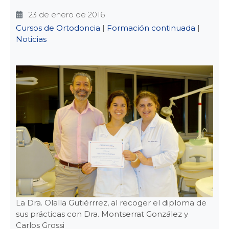
23 de enero de 2016
Categories
Cursos de Ortodoncia
|
Formación continuada
|
Noticias
La Dra. Olalla Gutiérrrez, al recoger el diploma de
sus prácticas con Dra. Montserrat González y
Carlos Grossi