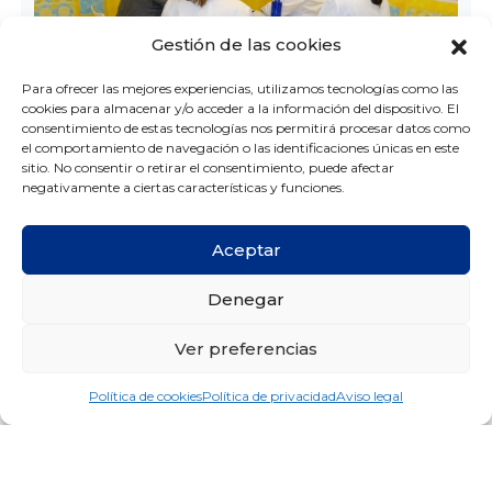
Gestión de las cookies
Para ofrecer las mejores experiencias, utilizamos tecnologías como las
cookies para almacenar y/o acceder a la información del dispositivo. El
consentimiento de estas tecnologías nos permitirá procesar datos como
Todas las doctoras de nuestra clínica, especialistas
el comportamiento de navegación o las identificaciones únicas en este
sitio. No consentir o retirar el consentimiento, puede afectar
en Ortodoncia, junto con la Dra. Gutierrez asisten a
negativamente a ciertas características y funciones.
un webinar de formación continuada en la técnica
Invisalign
Aceptar
Denegar
Ver preferencias
Política de cookies
Política de privacidad
Aviso legal