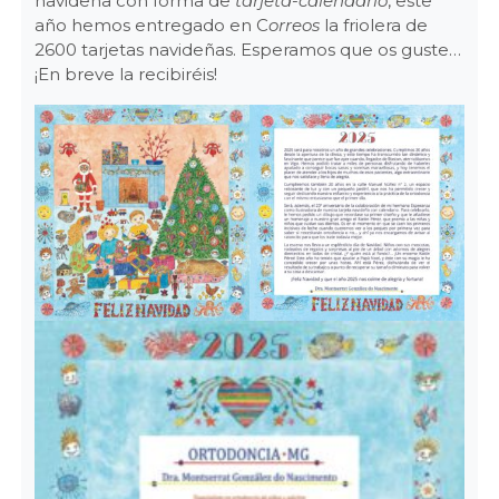
navideña con forma de
tarjeta-calendario
, este
año hemos entregado en C
orreos
la friolera de
2600 tarjetas navideñas. Esperamos que os guste…
¡En breve la recibiréis!