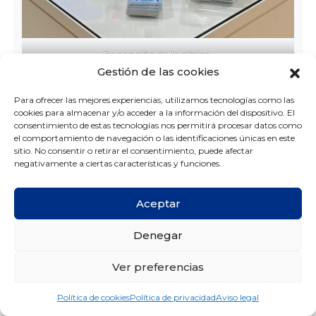
Recepción de la clínica.
Gestión de las cookies
Nuestro equipo ha trabajado muchísimo pero
Para ofrecer las mejores experiencias, utilizamos tecnologías como las
también hemos sacado tiempo para celebrarlo.
cookies para almacenar y/o acceder a la información del dispositivo. El
Papá Noel ha llegado ¨por sorpresa¨ a la clínica
consentimiento de estas tecnologías nos permitirá procesar datos como
con un Elfo muy especial y nos ha dejado
el comportamiento de navegación o las identificaciones únicas en este
sitio. No consentir o retirar el consentimiento, puede afectar
preciosos regalos navideños (parece que hemos
negativamente a ciertas características y funciones.
sido muy buenos). Además de obsequios nos ha
proporcionado momentos muy divertidos llenos
de risas, cariño y amistad, al final eso es lo
Aceptar
realmente valioso de esta época del año.
Denegar
Ver preferencias
Política de cookies
Política de privacidad
Aviso legal