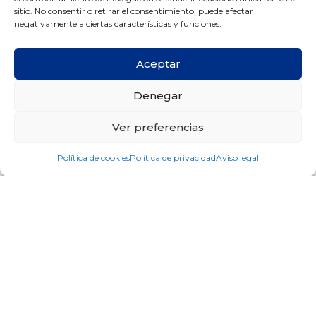
sitio. No consentir o retirar el consentimiento, puede afectar
Otras entradas
negativamente a ciertas características y funciones.
Aceptar
Denegar
Ver preferencias
Política de cookies
Política de privacidad
Aviso legal
¡Enhorabuena Pablo, ganador del
concurso “sonrisas triunfadoras” de
los Juegos Olímpicos de Río 2016!