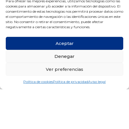
Para ofrecer las mejores experiencias, utilizamos tecnologías como las
cookies para almacenar y/o acceder a la información del dispositivo. El
consentimiento de estas tecnologías nos permitirá procesar datos como
el comportamiento de navegación o las identificaciones únicas en este
sitio. No consentir o retirar el consentimiento, puede afectar
negativamente a ciertas características y funciones.
Aceptar
Denegar
Ver preferencias
Política de cookies
Política de privacidad
Aviso legal
#concursosortodoncia
,
#concursosortodonciamg
,
#motivación pacientes
ortodoncia
,
#ortodonciamg
,
Concursos Ortodoncia
MG Vigo
,
Concursos Ortodoncia Vigo.