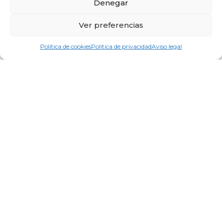
Denegar
Ver preferencias
Política de cookies
Política de privacidad
Aviso legal
Anna Antiñolo, alumna del Máster de
Ortodoncia de la UIC, en nuestra
clínica