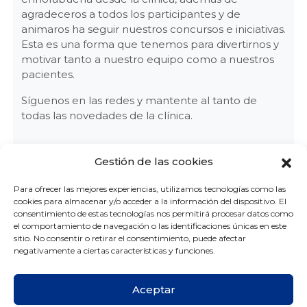
agradeceros a todos los participantes y de
animaros ha seguir nuestros concursos e iniciativas.
Esta es una forma que tenemos para divertirnos y
motivar tanto a nuestro equipo como a nuestros
pacientes.
Síguenos en las redes y mantente al tanto de
todas las novedades de la clínica.
Gestión de las cookies
clinica de ortodoncia en vigo
,
concurso de
otoño
,
ganador del concurso de ortodoncia mg
,
Para ofrecer las mejores experiencias, utilizamos tecnologías como las
ortodoncia en vigo
,
ortodoncia infantil
,
cookies para almacenar y/o acceder a la información del dispositivo. El
ortodoncista
,
pacientes de ortodoncia
consentimiento de estas tecnologías nos permitirá procesar datos como
el comportamiento de navegación o las identificaciones únicas en este
sitio. No consentir o retirar el consentimiento, puede afectar
negativamente a ciertas características y funciones.
Aceptar
Otras entradas