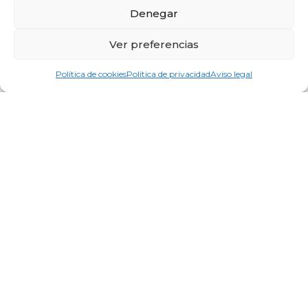
Denegar
Ver preferencias
Política de cookies
Política de privacidad
Aviso legal
¡Paula Estrada Otero: ganadora de 2
entradas para el partido del R.C. Celta
– F.C. Barcelona!