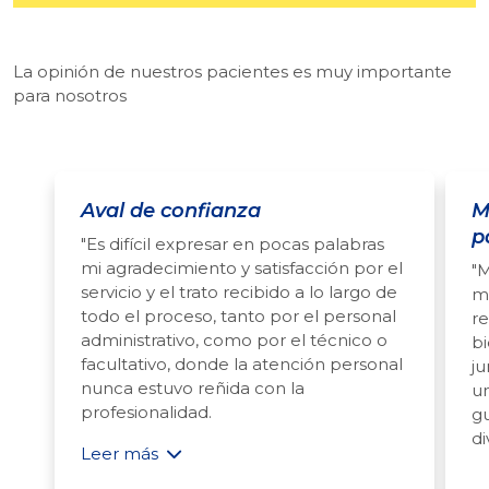
La opinión de nuestros pacientes es muy importante
para nosotros
Aval de confianza
M
p
"Es difícil expresar en pocas palabras
mi agradecimiento y satisfacción por el
"M
servicio y el trato recibido a lo largo de
me
todo el proceso, tanto por el personal
re
administrativo, como por el técnico o
bi
facultativo, donde la atención personal
ju
nunca estuvo reñida con la
u
profesionalidad.
g
di
Leer más