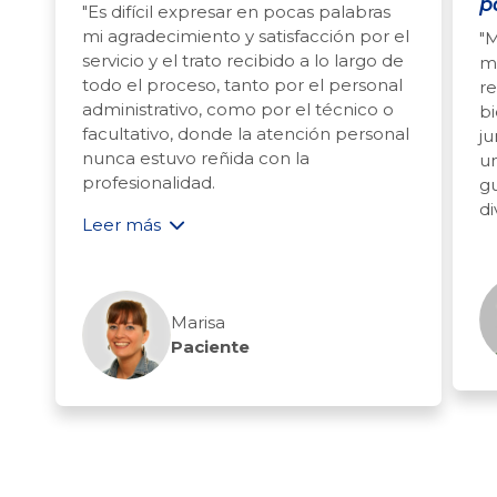
p
"Es difícil expresar en pocas palabras
mi agradecimiento y satisfacción por el
"M
servicio y el trato recibido a lo largo de
me
todo el proceso, tanto por el personal
re
administrativo, como por el técnico o
bi
facultativo, donde la atención personal
ju
nunca estuvo reñida con la
u
profesionalidad.
g
di
Leer más
Marisa
Paciente