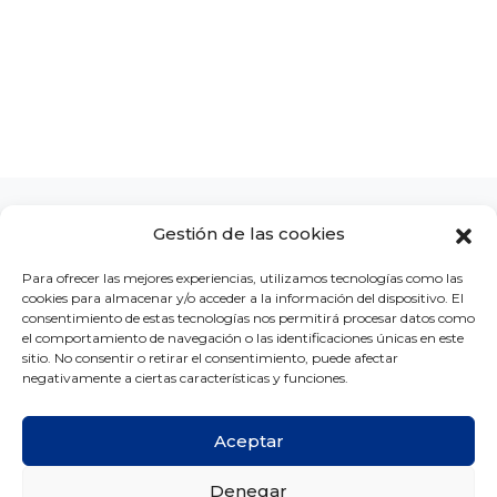
Gestión de las cookies
Para ofrecer las mejores experiencias, utilizamos tecnologías como las
cookies para almacenar y/o acceder a la información del dispositivo. El
LA CLÍNICA
CONCURSOS
BLOG
CONTACTO
consentimiento de estas tecnologías nos permitirá procesar datos como
el comportamiento de navegación o las identificaciones únicas en este
sitio. No consentir o retirar el consentimiento, puede afectar
negativamente a ciertas características y funciones.
Aceptar
Copyright © Ortodoncia MG 2026 -
Créditos
Denegar
Aviso legal
Política de privacidad
Política de cookies