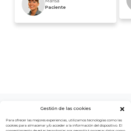
Marisa
Paciente
Gestión de las cookies
Para ofrecer las mejores experiencias, utilizamos tecnologías como las
cookies para almacenar y/o acceder a la información del dispositivo. El
LA CLÍNICA
CONCURSOS
BLOG
CONTACTO
consentimiento de estas tecnologías nos permitirá procesar datos como