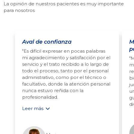
La opinión de nuestros pacientes es muy importante
para nosotros
Aval de confianza
M
p
"Es difícil expresar en pocas palabras
mi agradecimiento y satisfacción por el
"M
servicio y el trato recibido a lo largo de
me
todo el proceso, tanto por el personal
re
administrativo, como por el técnico o
bi
facultativo, donde la atención personal
ju
nunca estuvo reñida con la
u
profesionalidad.
g
di
Leer más