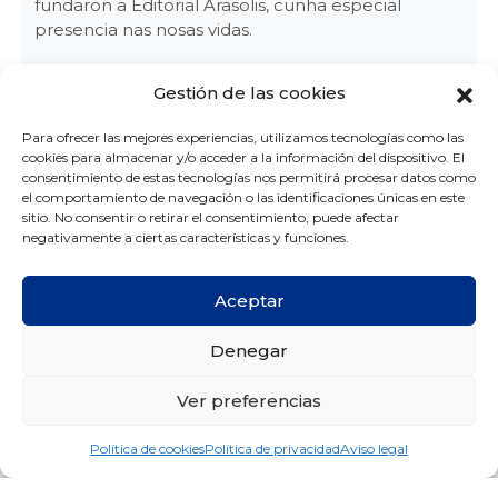
fundaron a Editorial Arasolis, cunha especial
presencia nas nosas vidas.
Tamén atópase entre os nosos escritores favoritos
Gestión de las cookies
Manuel Lorenzo, gañador de galardóns como o
Premio Xerais de Novela, o Premio Blanco Amor
Para ofrecer las mejores experiencias, utilizamos tecnologías como las
ou o Premio O Barco de Vapor.
cookies para almacenar y/o acceder a la información del dispositivo. El
consentimiento de estas tecnologías nos permitirá procesar datos como
Por último, o futuro da nosa literatura: Andrea
el comportamiento de navegación o las identificaciones únicas en este
Fernández Cruces. Con tan só 17 anos arrasa coa
sitio. No consentir o retirar el consentimiento, puede afectar
novela “I didn’t know about”.
negativamente a ciertas características y funciones.
Tres escritores, amigos e pacientes nunha torre de
Aceptar
papel que ten oco para eles pero tamén para un
facsímil cos marabillosos «Seis poemas galegos»
Denegar
escritos por Federico García Lorca.
Só queda animarte a participar (antes do 31 de
Ver preferencias
maio) visitándonos na clínica ou na web. O premio
é unha tableta paperwhite Kindle coa que
Política de cookies
Política de privacidad
Aviso legal
poderás ler todo o que gustes. Sorte!